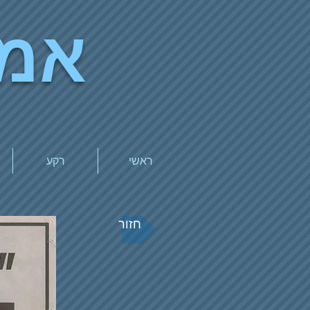
אמי
ראשי
רקע
חזור