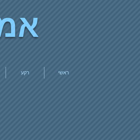
אמי
ראשי
רקע