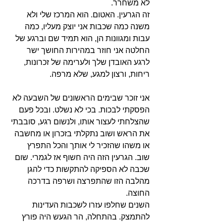
לא משחרר. 
זה הגרעין. האטום. הוא המרכז שלי ולא 
משנה כמה שכבות אני יוצק מעליו, כמה 
עבות ומגוונות הן, הוא תמיד שם וברגע של 
החלטה אני חוזר במהירות החושך ישר 
לרגע האובדן שלך ולערימה של זכרונות, 
ריחות, ורצון למגע, שלא מרפה.
אני זוכר שבימים הראשונים של השבעה לא 
הפסקתי לבכות. בכי לא נשלט. ובכל פעם 
שהצלחתי לעצור אותו, ולנשום רגע, סובבתי 
את הראש ושוב נתקלתי בזכרון או מחשבה 
או משהו שהזכיר לי אותך והכל התפרץ 
שוב. הגרעין הזה היה חשוף אז לגמרי. שום 
שכבה לא הספיקה להתקשות כדי להגן 
מהלבה הזו שהתפרצה ושרפה בדרכה 
החוצה. 
השנים שחלפו עזרו לשכבות העדינות 
להתמצק. בהתחלה, הר הגעש היה פורץ 