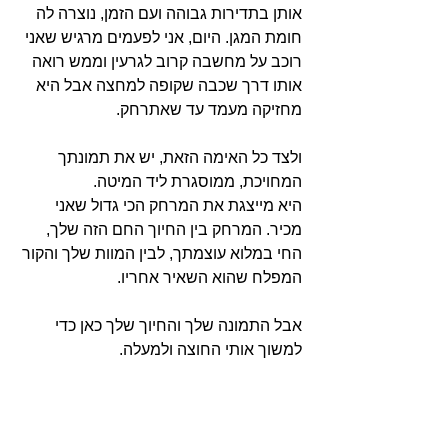
אותן בתדירות גבוהה ועם הזמן, נוצרה לה 
חומת המגן. היום, אני לפעמים מרגיש שאני 
רוכב על מחשבה קרוב לגרעין וממש רואה 
אותו דרך שכבה שקופה למחצה אבל היא 
מחזיקה מעמד עד שאתרחק.
ולצד כל האימה הזאת, יש את תמונתך 
המחויכת, ממוסגרת ליד המיטה. 
היא מייצגת את המרחק הכי גדול שאני 
מכיר. המרחק בין החיוך החם הזה שלך, 
החי במלוא עוצמתך, לבין המוות שלך והקור 
המפלח שהוא השאיר אחריו. 
אבל התמונה שלך והחיוך שלך כאן כדי 
למשוך אותי החוצה ולמעלה. 
היא אתה החי המזכיר לי כל הזמן כמה 
חשוב שנמשיך להתבגר, ללמוד, להשקיע, 
להתפתח, להשתכלל, לטייל, לצחוק, 
להתרגש, להכיר, לאהוב. להמשיך לרצות 